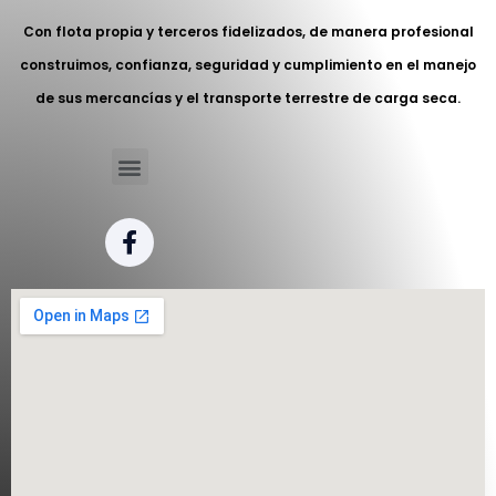
Con flota propia y terceros fidelizados, de manera profesional
construimos, confianza, seguridad y cumplimiento en el manejo
de sus mercancías y el transporte terrestre de carga seca.
Menu
F
a
c
e
b
o
o
k
-
f