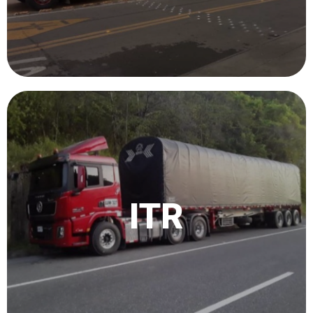
Escríbenos
El servicio de ITR permite gestionar el traslado del
contenedor de puerto a instalaciones y posterior
inspección se realiza su desembalaje y entrega del
ITR
contenedor a puerto nuevamente.
Escríbenos